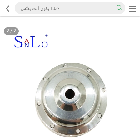
2
/
2