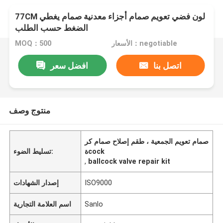
77CM لون فضي تعويم صمام أجزاء معدنية صمام يغطي
الضغط حسب الطلب
الأسعار：negotiable
MOQ：500
اتصل بنا
افضل سعر
منتوج وصف
صمام تعويم الجمعية ، طقم إصلاح صمام كر
ةcock
تسليط الضوء:
,
ballcock valve repair kit
ISO9000
إصدار الشهادات
Sanlo
اسم العلامة التجارية