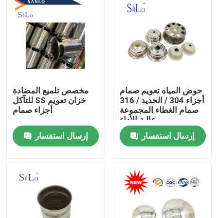
حوض المياه تعويم صمام
مخصص تلميع المضادة
أجزاء 304 / الحديد / 316
للتآكل SS خزان تعويم
صمام الغطاء المجموعة
أجزاء صمام
عالية الأداء
إرسال استفسار
إرسال استفسار
منزل
حول بنا
إتصال