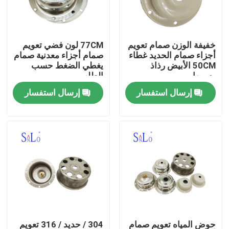
جولة في المعمل
خفيفة الوزن صمام تعويم
77CM لون فضي تعويم
أجزاء صمام الحديد غطاء
صمام أجزاء معدنية صمام
مراقبة الجودة
50CM الأبيض رذاذ
يغطي الضغط حسب
رسمها
الطلب
إرسال استفسار
إرسال استفسار
اتصل بنا
اطلب اقتباس
Company News
الكرة العائمة المغناطيسية
الكرة الصلب تعويم
حوض المياه تعويم صمام
304 / حديد / 316 تعويم