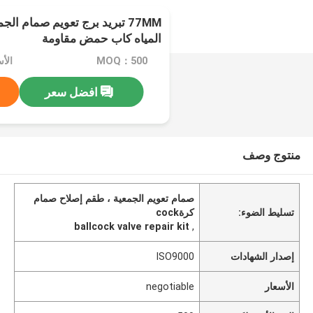
77MM تبريد برج تعويم صمام ا
المياه كاب حمض مقاومة
MOQ：500
الأسعا
افضل سعر
منتوج وصف
صمام تعويم الجمعية ، طقم إصلاح صمام
تسليط الضوء:
كرةcock
ballcock valve repair kit
,
إصدار الشهادات
ISO9000
الأسعار
negotiable