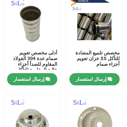
مخصص تلميع المضادة
أدلى مخصص تعويم
للتآكل SS خزان تعويم
صمام عدة 304 الفولاذ
أجزاء صمام
المقاوم للصدأ أجزاء
عالية المقاومة للتآكل
إرسال استفسار
إرسال استفسار
مسكن
منتجات
معلومات عنا