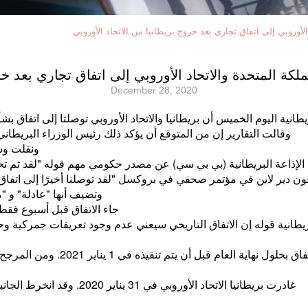
لأوروبي إلى اتفاق تجاري بعد خروج بريطانيا من الاتحاد الأوروبي
لكة المتحدة والاتحاد الأوروبي إلى اتفاق تجاري بعد خرو
December 28, 2020
نية اليوم الخميس أن بريطانيا والاتحاد الأوروبي توصلتا إلى اتفاق بشأن
وقالت التقارير إن من المتوقع أن يؤكد ذلك رئيس الوزراء البري
ونقلت وس
الإذاعة البريطانية (بي بي سي) عن مصدر حكومي مهم قوله "لقد تم تح
دير لاين في مؤتمر صحفي في بروكسل "لقد توصلنا أخيرًا إلى اتفاق. لقد 
وتضيف أنها "عادلة" و "م
جاء الاتفاق قبل أسبوع فقط من انت
ريطانية قوله إن الاتفاق التاريخي سيعني عدم وجود تعريفات جمركية
سيظل البرلمان البريطاني بحاجة إلى
غادرت بريطانيا الاتحاد الأوروبي في 31 يناير 2020. وقد انخرط الجانبان في محادثات منذ مارس لتحديد مستقبل العلاقات بينهما.