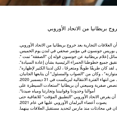
ج بريطانيا من الاتحاد الأوروبي
 العلاقات التجارية بعد خروج بريطانيا من الاتحاد الأوروبي.
طاني بوريس جونسون في مؤتمر صحفي في لندن يوم الخميس.
ائل إعلام بريطانية عن جونسون قوله إن "الصفقة" تمت ".
قيق جميع خطوطنا الحمراء الرئيسية بشأن إعادة السيادة".
كان طريقًا طويلًا ومتعرجًا ، لكن لدينا الكثير لإظهاره".
توازنة" ، وكان من "الصواب والمسئول" أن يتابعها الجانبان.
هاء الفترة الانتقالية لبريكست في 31 ديسمبر 2020.
 وحصص صفرية وسيعني أن بريطانيا "استعادت السيطرة على
أموالنا وحدودنا وقوانيننا وتجارتنا ومياه صيدنا".
 المصادقة على الاتفاق بحلول نهاية العام قبل أن يتم تنفيذه في 1 يناير 2021. ومن المرجح أن يفرض الاتحاد الأوروبي "التطبيق المؤقت" للاتفاقية حتى
يصوت أعضاء البرلمان الأوروبي عليها في عام 2021.