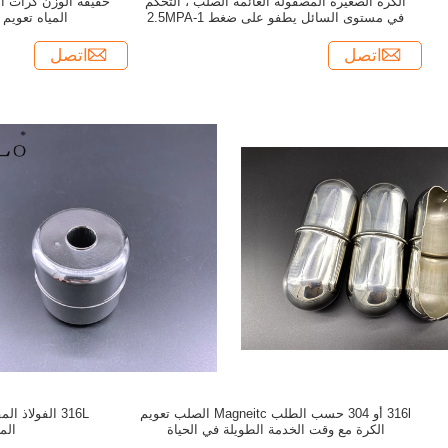
الكرة الصغيرة المصقولة العائمة الصلب ، التحكم
خفيفة الوزن كرات ا
في مستوى السائل يطفو على ضغط 1-2.5MPA
المياه تعويم ISO9000 الموافقة
اتصل
اتصل
316l أو 304 حسب الطلب Magneitc الصلب تعويم
316L الفولاذ 
الكرة مع وقت الخدمة الطويلة في الحياة
الم