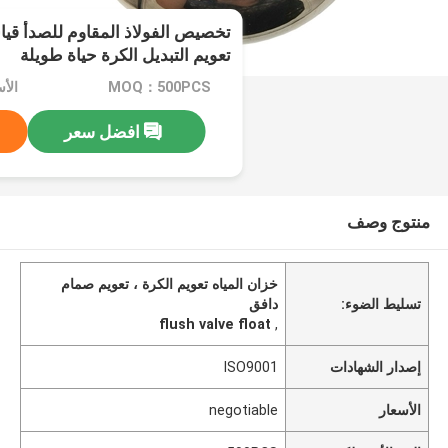
تخصيص الفولاذ المقاوم للصدأ قي
تعويم التبديل الكرة حياة طويلة
MOQ：500PCS
الأسعا
افضل سعر
منتوج وصف
خزان المياه تعويم الكرة ، تعويم صمام
تسليط الضوء:
دافق
flush valve float
,
إصدار الشهادات
ISO9001
الأسعار
negotiable