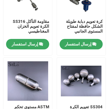
جولة في المعمل
كرة تعويم دبابة طويلة
مقاومة التآكل SS316
الشكل حافظة لمفتاح
الكرة تعويم الخزان
مراقبة الجودة
المستوى الجانبي
المغناطيسي
إرسال استفسار
إرسال استفسار
اتصل بنا
اطلب اقتباس
Company News
الكرة العائمة المغناطيسية
الكرة الصلب تعويم
SS304 تعويم الكرة
ASTM مستوى تحكم