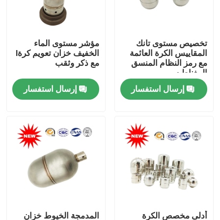
جولة في المعمل
تخصيص مستوى تانك
مؤشر مستوى الماء
المقاييس الكرة العائمة
الخفيف خزان تعويم كرةl
مراقبة الجودة
مع رمز النظام المنسق
مع ذكر وثقب
المغناطيسي
9032900090
إرسال استفسار
إرسال استفسار
اتصل بنا
اطلب اقتباس
Company News
الكرة العائمة المغناطيسية
الكرة الصلب تعويم
أدلى مخصص الكرة
المدمجة الخيوط خزان