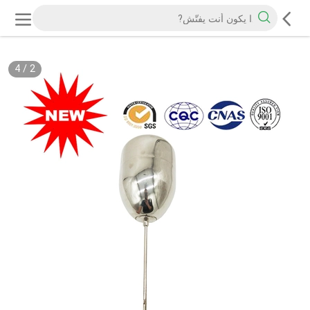
4
/
2