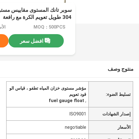
304 طويل تعويم الكرة مع رافعة
MOQ：500PCS
الأسعا
افضل سعر
منتوج وصف
مؤشر مستوى خزان المياه تطفو ، قياس الو
تسليط الضوء:
قود تعويم
fuel gauge float
,
إصدار الشهادات
ISO9001
الأسعار
negotiable