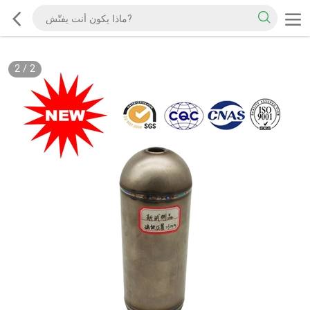
2
/
2