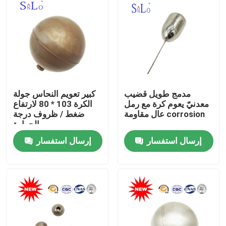
مدمج طويل قضيب
كبير تعويم النحاس جولة
معدنيّ يعوم كرة مع رمل
الكرة 103 * 80 لارتفاع
عال مقاومة corrosion
ضغط / ظروف درجة
الحرارة
إرسال استفسار
إرسال استفسار
منزل
حول بنا
إتصال